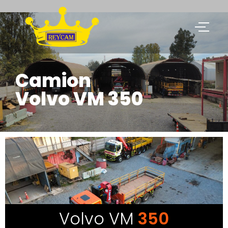
Camion
Volvo VM 350
Volvo VM
350